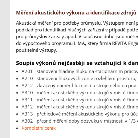
Měření akustického výkonu a identifikace zdrojů
Akustická měření pro potřeby průmyslu. Výstupem není p
podklad pro identifikaci hlučných zařízení v případě pot
pro průmyslové areály apod. V současné době jsou měř
do výpočtového programu LIMA, který firma REVITA Engine
použitelné výstupy.
Soupis výkonů nejčastěji se vztahující k da
A201 stanovení hladiny hluku na stacionárním pracov
A210 stanovení hlukových zón v rozlehlém prostoru, 
A212 zkrácený náměr hlučnosti u stroje nebo na praco
A310 měření akustického výkonu strojů v místě činnos
A311 měření akustického výkonu strojů v místě činnos
A312 měření akustického výkonu strojů v místě činnos
A313 přehledové měření akustického výkonu pro účely
A302 přesné měření doby dozvuku v místnosti v 1/3
Kompletní ceník